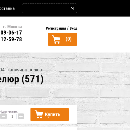
оставка
г. Москва
/
Регистрация
Вход
09-06-17
(0)
12-59-78
04" капучино велюр
елюр (571)
Количество:
Купить
−
+