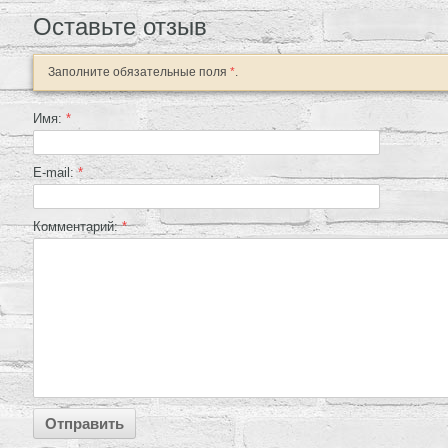
Оставьте отзыв
Заполните обязательные поля
*
.
Имя:
*
E-mail:
*
Комментарий:
*