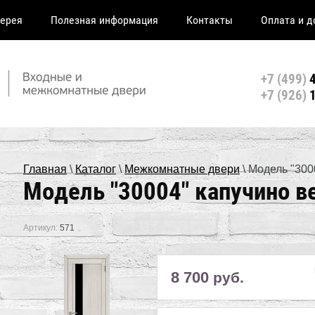
ерея
Полезная информация
Контакты
Оплата и д
+7 (499)
4
+7 (926)
1
Главная
\
Каталог
\
Межкомнатные двери
\ Модель "300
Модель "30004" капучино в
Артикул:
571
8 700
руб.